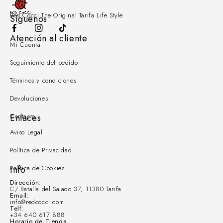
Red Cocci The Original Tarifa Life Style
Síguenos
Atención al cliente
Mi Cuenta
Seguimiento del pedido
Términos y condiciones
Devoluciones
Contacto
Enlaces
Aviso Legal
Política de Privacidad
Política de Cookies
Info
Dirección:
C/ Batalla del Salado 37, 11380 Tarifa
Email:
info@redcocci.com
Telf:
+34 640 617 888
Horario de Tienda