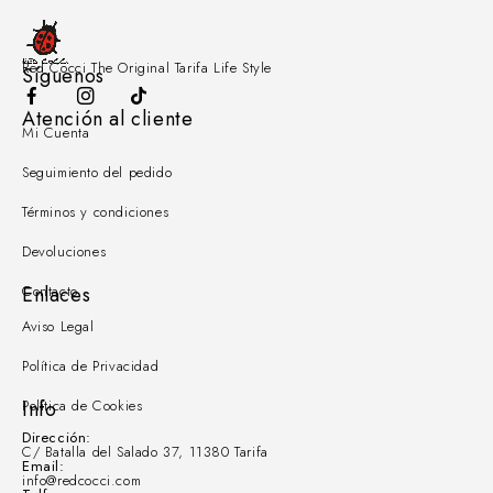
Red Cocci The Original Tarifa Life Style
Síguenos
Atención al cliente
Mi Cuenta
Seguimiento del pedido
Términos y condiciones
Devoluciones
Contacto
Enlaces
Aviso Legal
Política de Privacidad
Política de Cookies
Info
Dirección:
C/ Batalla del Salado 37, 11380 Tarifa
Email:
info@redcocci.com