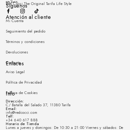
Red Cocci The Original Tarifa Life Style
Síguenos
Atención al cliente
Mi Cuenta
Seguimiento del pedido
Términos y condiciones
Devoluciones
Contacto
Enlaces
Aviso Legal
Política de Privacidad
Política de Cookies
Info
Dirección:
C/ Batalla del Salado 37, 11380 Tarifa
Email:
info@redcocci.com
Telf:
+34 640 617 888
Horario de Tienda
Lunes a jueves y domingos: De 10:30 a 21:00 Viernes y sábados: De