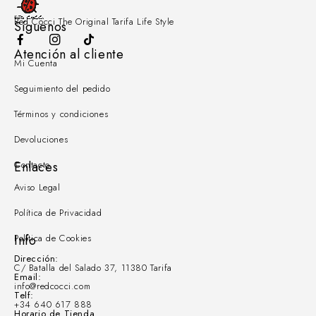
Red Cocci The Original Tarifa Life Style
Síguenos
Atención al cliente
Mi Cuenta
Seguimiento del pedido
Términos y condiciones
Devoluciones
Contacto
Enlaces
Aviso Legal
Política de Privacidad
Política de Cookies
Info
Dirección:
C/ Batalla del Salado 37, 11380 Tarifa
Email:
info@redcocci.com
Telf:
+34 640 617 888
Horario de Tienda