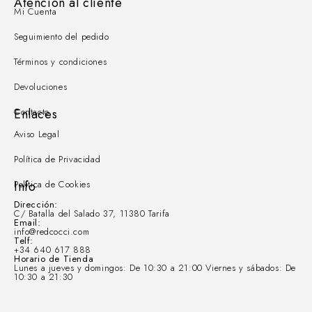
Atención al cliente
Mi Cuenta
Seguimiento del pedido
Términos y condiciones
Devoluciones
Contacto
Enlaces
Aviso Legal
Política de Privacidad
Política de Cookies
Info
Dirección:
C/ Batalla del Salado 37, 11380 Tarifa
Email:
info@redcocci.com
Telf:
+34 640 617 888
Horario de Tienda
Lunes a jueves y domingos: De 10:30 a 21:00 Viernes y sábados: De
10:30 a 21:30