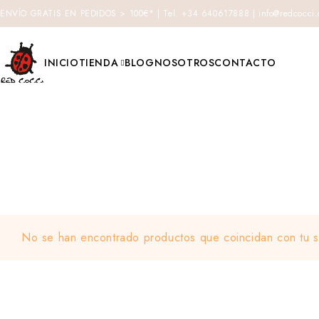
ENVÍO GRATIS EN PEDIDOS > 100€* | Tel. +34 640617888 | info@redcocci
INICIO
TIENDA
BLOG
NOSOTROS
CONTACTO
No se han encontrado productos que coincidan con tu s