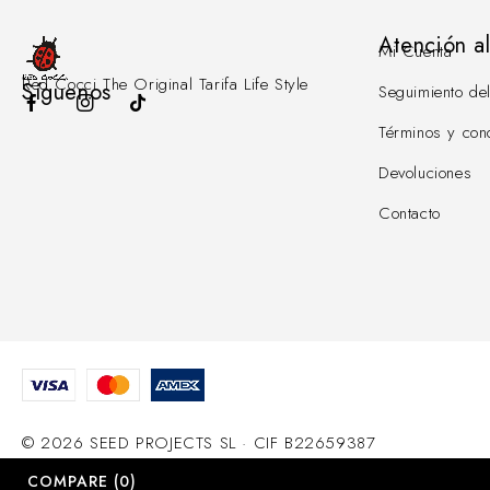
Atención al
Mi Cuenta
Red Cocci The Original Tarifa Life Style
Síguenos
Seguimiento de
Términos y con
Devoluciones
Contacto
© 2026 SEED PROJECTS SL · CIF B22659387
COMPARE
(0)