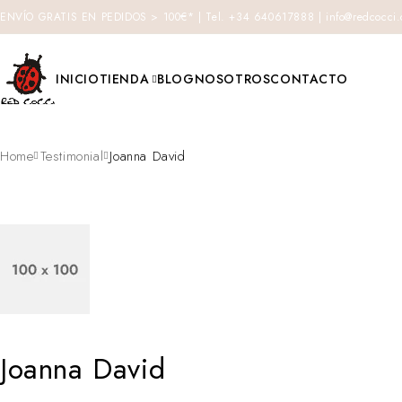
ENVÍO GRATIS EN PEDIDOS > 100€* | Tel. +34 640617888 | info@redcocci
INICIO
TIENDA
BLOG
NOSOTROS
CONTACTO
Home
Testimonial
Joanna David
Joanna David