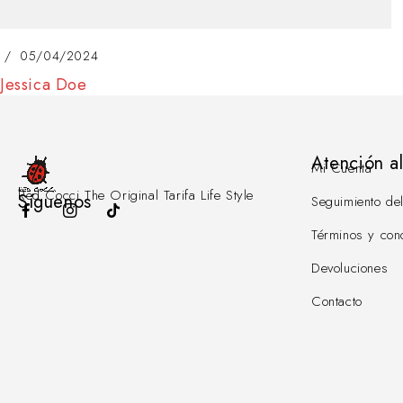
05/04/2024
Jessica Doe
Atención al
Mi Cuenta
Red Cocci The Original Tarifa Life Style
Síguenos
Seguimiento de
Términos y con
Devoluciones
Contacto