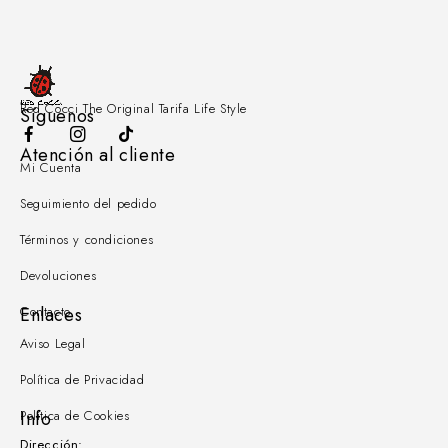
Red Cocci The Original Tarifa Life Style
Síguenos
Atención al cliente
Mi Cuenta
Seguimiento del pedido
Términos y condiciones
Devoluciones
Contacto
Enlaces
Aviso Legal
Política de Privacidad
Política de Cookies
Info
Dirección: