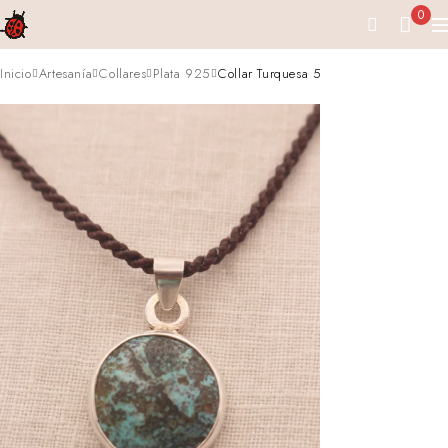
0
Inicio
Artesanía
Collares
Plata 925
Collar Turquesa 5