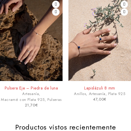
Lapislázuli 8 mm
Piedra de luna 6 mm
Anillos
,
Artesanía
,
Plata 925
Anillos
,
Artesanía
,
Plata 925
47,00
€
43,00
€
Productos vistos recientemente