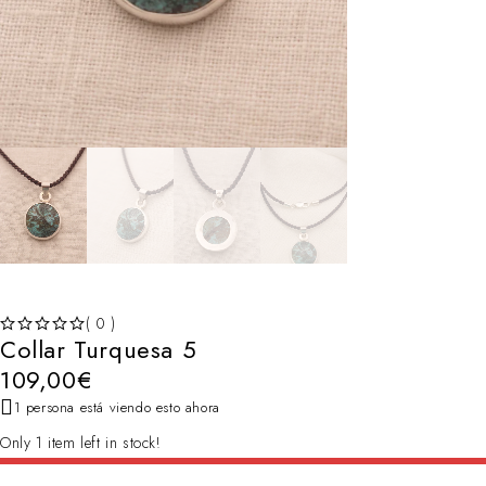
( 0 )
Collar Turquesa 5
VALORADO CON
DE 5
109,00
€
1 persona está viendo esto ahora
Only 1 item left in stock!