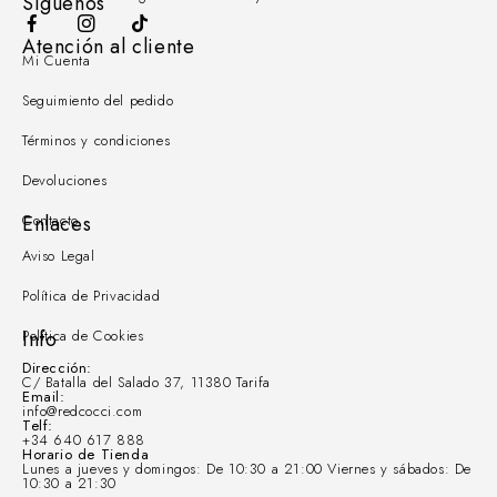
Síguenos
Atención al cliente
Mi Cuenta
Seguimiento del pedido
Términos y condiciones
Devoluciones
Contacto
Enlaces
Aviso Legal
Política de Privacidad
Política de Cookies
Info
Dirección:
C/ Batalla del Salado 37, 11380 Tarifa
Email:
info@redcocci.com
Telf:
+34 640 617 888
Horario de Tienda
Lunes a jueves y domingos: De 10:30 a 21:00 Viernes y sábados: De
10:30 a 21:30