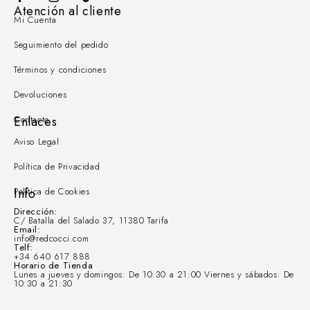
Atención al cliente
Mi Cuenta
Seguimiento del pedido
Términos y condiciones
Devoluciones
Contacto
Enlaces
Aviso Legal
Política de Privacidad
Política de Cookies
Info
Dirección:
C/ Batalla del Salado 37, 11380 Tarifa
Email:
info@redcocci.com
Telf:
+34 640 617 888
Horario de Tienda
Lunes a jueves y domingos: De 10:30 a 21:00 Viernes y sábados: De
10:30 a 21:30