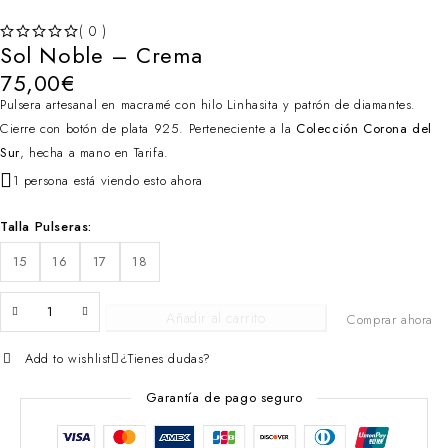
( 0 )
Sol Noble – Crema
VALORADO CON
DE 5
75,00
€
Pulsera artesanal en macramé con hilo Linhasita y patrón de diamantes.
Cierre con botón de plata 925. Perteneciente a la
Colección Corona del
Sur
, hecha a mano en Tarifa.
1 persona está viendo esto ahora
Talla Pulseras
15
16
17
18
Añadir al carrito
Comprar ahora
Add to wishlist
¿Tienes dudas?
Garantía de pago seguro