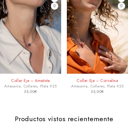
Collar Eje – Amatista
Collar Eje – Cornalina
Artesanía
,
Collares
,
Plata 925
Artesanía
,
Collares
,
Plata 925
35,00
€
35,00
€
Productos vistos recientemente