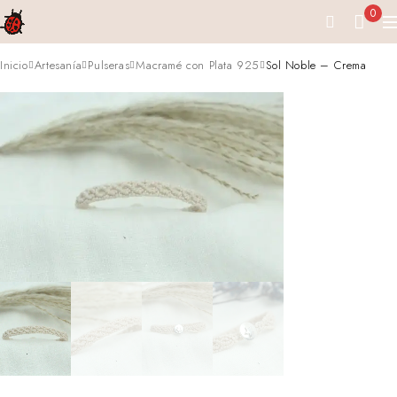
0
Inicio
Artesanía
Pulseras
Macramé con Plata 925
Sol Noble – Crema