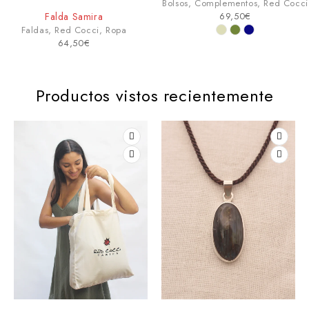
Bolsos
,
Complementos
,
Red Cocci
Bolsos
,
Complemento
69,50
€
49,50
€
Ropa
Productos vistos recientemente