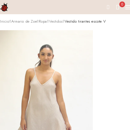
0
Inicio
Armario de Zoe
Ropa
Vestidos
Vestido tirantes escote V