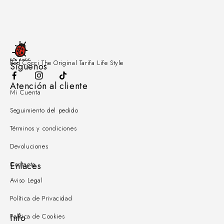
Red Cocci The Original Tarifa Life Style
Síguenos
Atención al cliente
Mi Cuenta
Seguimiento del pedido
Términos y condiciones
Devoluciones
Contacto
Enlaces
Aviso Legal
Política de Privacidad
Política de Cookies
Info