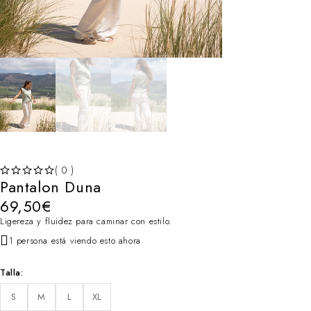
( 0 )
Pantalon Duna
VALORADO CON
DE 5
69,50
€
Ligereza y fluidez para caminar con estilo.
1 persona está viendo esto ahora
Talla
S
M
L
XL