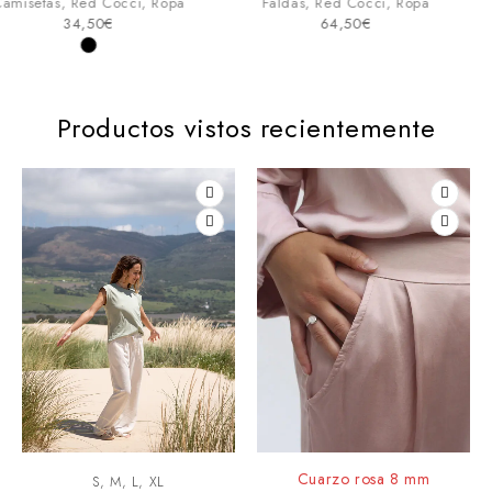
Faldas
,
Red Cocci
,
Ropa
Faldas
,
Red Cocci
,
Ropa
64,50
€
74,50
€
Productos vistos recientemente
Cuarzo rosa 8 mm
S, M, L, XL